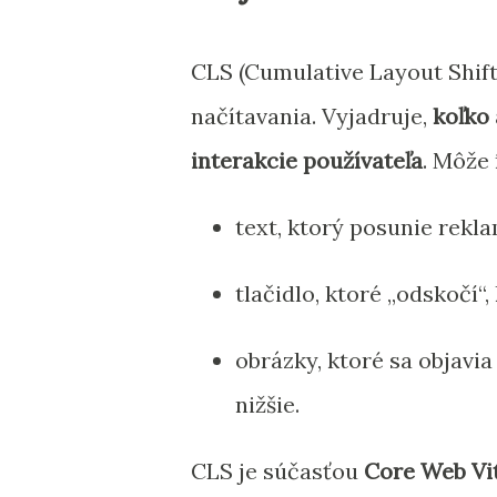
CLS (Cumulative Layout Shif
načítavania. Vyjadruje,
koľko
interakcie používateľa
. Môže 
text, ktorý posunie rekl
tlačidlo, ktoré „odskočí“
obrázky, ktoré sa objavi
nižšie.
CLS je súčasťou
Core Web Vi