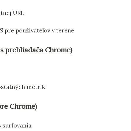
étnej URL
 pre používateľov v teréne
s prehliadača Chrome)
ostatných metrik
pre Chrome)
 surfovania