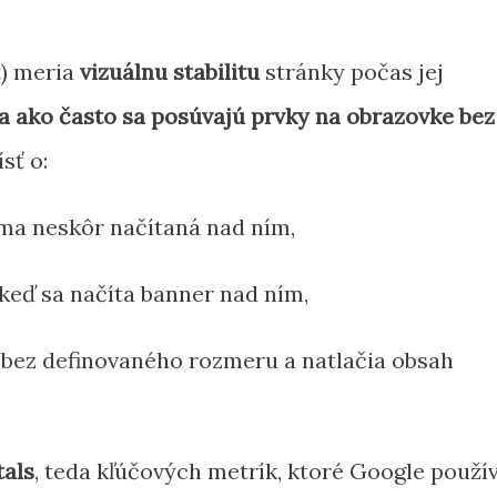
t) meria
vizuálnu stabilitu
stránky počas jej
 a ako často sa posúvajú prvky na obrazovke bez
ísť o:
ama neskôr načítaná nad ním,
, keď sa načíta banner nad ním,
a bez definovaného rozmeru a natlačia obsah
tals
, teda kľúčových metrík, ktoré Google použí