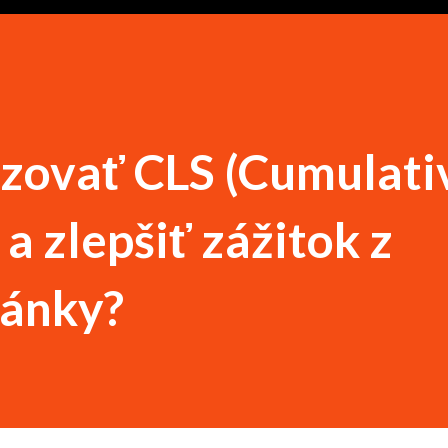
izovať CLS (Cumulati
 a zlepšiť zážitok z
ránky?