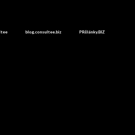
Preskočiť na hlavný obsah
ltee
blog.consultee.biz
PRčlánky.BIZ