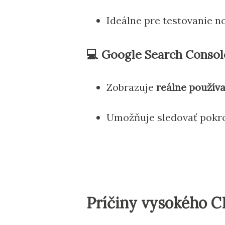
Ideálne pre testovanie n
💻
Google Search Console
Zobrazuje
reálne použív
Umožňuje sledovať pokro
Príčiny vysokého CL