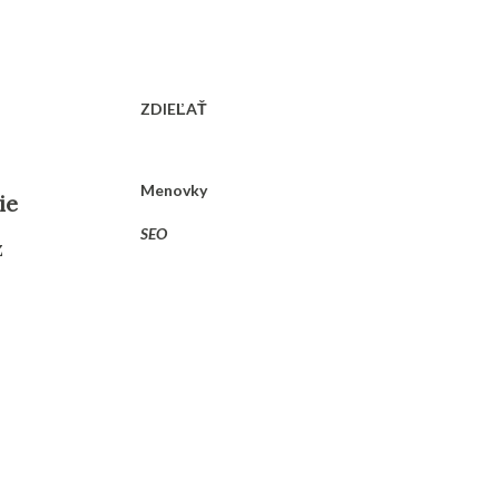
ZDIEĽAŤ
Menovky
ie
SEO
z