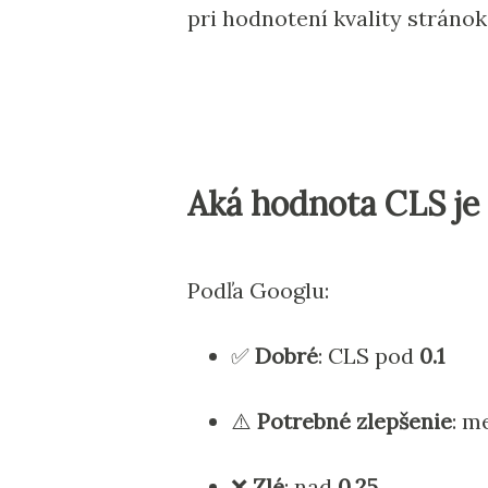
pri hodnotení kvality stránok
Aká hodnota CLS je
Podľa Googlu:
✅
Dobré
: CLS pod
0.1
⚠️
Potrebné zlepšenie
: m
❌
Zlé
: nad
0.25