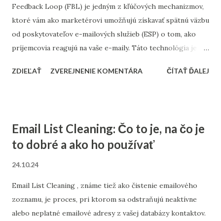
Feedback Loop (FBL) je jedným z kľúčových mechanizmov,
návštevníkov. Pomocou tohto nástroja môžete získať údaje
ktoré vám ako marketérovi umožňujú získavať spätnú väzbu
o tom, koľko ľudí navštívilo vašu stránku, aké stránky
od poskytovateľov e-mailových služieb (ESP) o tom, ako
navštívili, koľko času tam strávili, aké zariadenia používali, a
príjemcovia reagujú na vaše e-maily. Táto technológia je
dokonca aj demografické údaje o nich. Google Analytics
neoceniteľná pre správne nastavenie e-mailových kampaní a
poskytuje prehľad o celkovom výkone webovej stránky,
ZDIEĽAŤ
ZVEREJNENIE KOMENTÁRA
ČÍTAŤ ĎALEJ
pre zlepšenie doručiteľnosti vašich správ. V tomto článku sa
odk...
podrobnejšie pozrieme na to, čo Feedback Loop je, ako
funguje, prečo ho používať a aké výhody prináša vašej e-
mailovej stratégii. Čo je Feedback Loop? Feedback Loop je
Email List Cleaning: Čo to je, na čo je
nástroj, ktorý automaticky informuje odosielateľa e-mailov
to dobré a ako ho používať
o negatívnych reakciách na jeho e-maily. Najčastejšie ide o
prípady, keď príjemca označí e-mail ako spam. Tieto
24.10.24
informácie sú poskytované prostredníctvom e-mailových
Email List Cleaning , známe tiež ako čistenie emailového
služieb (napríklad Gmail, Yahoo alebo Outlook), ktoré
zoznamu, je proces, pri ktorom sa odstraňujú neaktívne
monitorujú reakcie používateľov a následne odosielajú
alebo neplatné emailové adresy z vašej databázy kontaktov.
spätnú väzbu odosielateľovi. Tento mechanizmus je