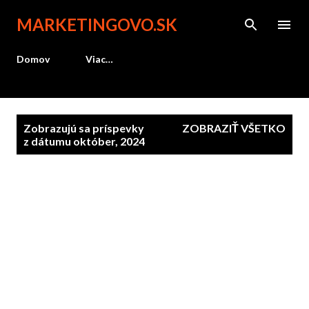
Preskočiť na hlavný obsah
MARKETINGOVO.SK
Domov
Viac…
P
Zobrazujú sa príspevky
ZOBRAZIŤ VŠETKO
r
z dátumu október, 2024
í
s
p
e
v
k
y