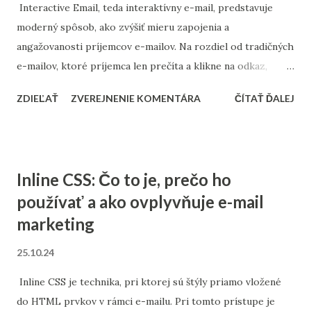
zvyšuje ich relevanciu a mieru zapojenia. V praxi to
Interactive Email, teda interaktívny e-mail, predstavuje
znamená, že ak máte zoznam obsahujúci ľudí so záujmom o
moderný spôsob, ako zvýšiť mieru zapojenia a
rôzne kategórie produktov alebo služieb, môžete ich
angažovanosti príjemcov e-mailov. Na rozdiel od tradičných
rozdeliť do samostatných segmentov. Týmto spôsobom
e-mailov, ktoré príjemca len prečíta a klikne na odkaz,
každému z nich doručí...
Interactive Email obsahuje dynamické prvky, ktoré
ZDIEĽAŤ
ZVEREJNENIE KOMENTÁRA
ČÍTAŤ ĎALEJ
umožňujú priamo v e-maile vykonávať rôzne akcie –
napríklad odpovedať na anketu, prejsť k ďalšej časti kvízu,
prezerať obrázky alebo interaktívne vizualizácie. Čo je
Interactive Email? Interactive Email je e-mail obsahujúci
Inline CSS: Čo to je, prečo ho
interaktívne prvky, ako sú ankety, kvízy, karuselové
používať a ako ovplyvňuje e-mail
prezentácie obrázkov, animácie, výber produktov a
marketing
podobne. Tieto prvky umožňujú príjemcom priamo
reagovať na obsah bez toho, aby museli opustiť svoju e-
25.10.24
mailovú schránku. To predstavuje veľkú výhodu v dnešnej
digitálnej dobe, kde pozornosť príjemcov je obmedzená a
Inline CSS je technika, pri ktorej sú štýly priamo vložené
každý klik navyše môže znamenať riziko straty záujmu. Na
do HTML prvkov v rámci e-mailu. Pri tomto prístupe je