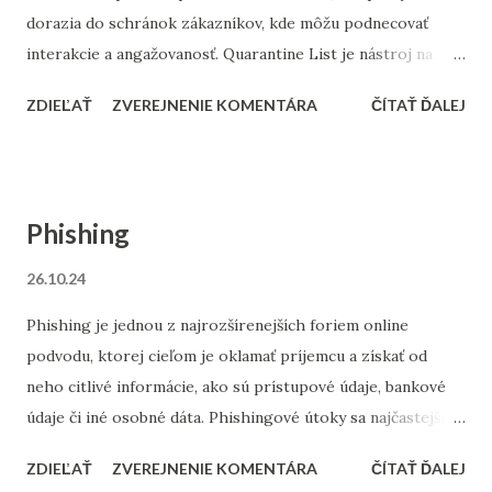
dorazia do schránok zákazníkov, kde môžu podnecovať
interakcie a angažovanosť. Quarantine List je nástroj na
optimalizáciu doručiteľnosti a udržanie zdravého zoznamu
ZDIEĽAŤ
ZVEREJNENIE KOMENTÁRA
ČÍTAŤ ĎALEJ
kontaktov. V tomto článku si podrobne vysvetlíme, čo je
Quarantine List, aké má výhody a ako efektívne funguje. Čo
je Quarantine List? Quarantine List je zoznam e-mailových
adries, ktoré sú dočasne vyradené z odosielania kampaní z
Phishing
dôvodu podozrenia, že môžu byť neaktívne alebo
problematické. Tento zoznam obsahuje adresy, ktoré z
26.10.24
rôznych dôvodov spôsobili technické problémy alebo
Phishing je jednou z najrozšírenejších foriem online
ukazujú znaky nízkej angažovanosti. Adresy sú na tento
podvodu, ktorej cieľom je oklamať príjemcu a získať od
zoznam presunuté automaticky na základe algoritmov
neho citlivé informácie, ako sú prístupové údaje, bankové
alebo pravidiel monitorovania doručiteľnosti a správania
údaje či iné osobné dáta. Phishingové útoky sa najčastejšie
kontaktov. Ako Quarantine List funguje? Quarantine List sa
uskutočňujú prostredníctvom e-mailov, ktoré sa tvária ako
zameriava na identifikáciu e-mailových adries, ktoré môžu
ZDIEĽAŤ
ZVEREJNENIE KOMENTÁRA
ČÍTAŤ ĎALEJ
správy od dôveryhodných spoločností alebo organizácií, no
ohrozovať výsledky e-mailových kampaní. Funguje na