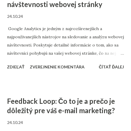
návštevnosti webovej stránky
legitímnych zdrojov, napríklad z odberu newsletterov alebo
informačných e-mailov o nových ponukách, ktoré si
24.10.24
príjemca pôvodne vyžiadal. Graymail teda nepredstavuje
spam v tradičnom zmysle, pretože je zaslaný s povolením,
Google Analytics je jedným z najrozšírenejších a
ale príjemca naň už nereaguje alebo stráca o tieto správy
najpoužívanejších nástrojov na sledovanie a analýzu webovej
záujem. To má za následok, že tieto e-maily sa neotvárajú a
návštevnosti. Poskytuje detailné informácie o tom, ako sa
znižuje sa tak celková miera interakcie. Pre...
návštevníci pohybujú na vašej webovej stránke, čo na nej
robia a odkiaľ prichádzajú. Pre marketérov, vlastníkov
ZDIEĽAŤ
ZVEREJNENIE KOMENTÁRA
ČÍTAŤ ĎALEJ
webov a firmy, ktoré sa chcú rozhodovať na základe dát, je
Google Analytics neoceniteľným zdrojom informácií. Tento
bezplatný nástroj od spoločnosti Google umožňuje
zhromažďovať údaje o návštevníkoch a využívať ich na
Feedback Loop: Čo to je a prečo je
optimalizáciu výkonu webovej stránky a zlepšenie
dôležitý pre váš e-mail marketing?
užívateľskej skúsenosti. Čo je Google Analytics? Google
Analytics je platforma na monitorovanie webových stránok,
24.10.24
ktorá umožňuje sledovať a analyzovať správanie