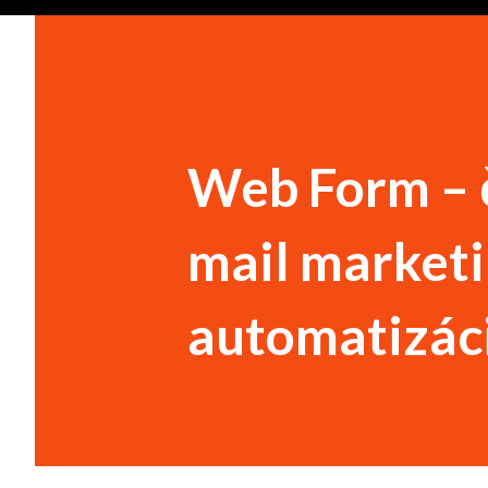
Web Form – č
mail marketi
automatizáci