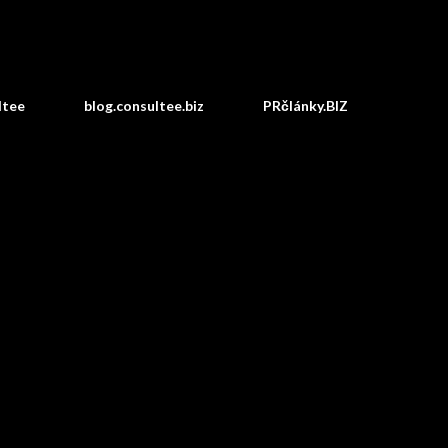
Preskočiť na hlavný obsah
ltee
blog.consultee.biz
PRčlánky.BIZ