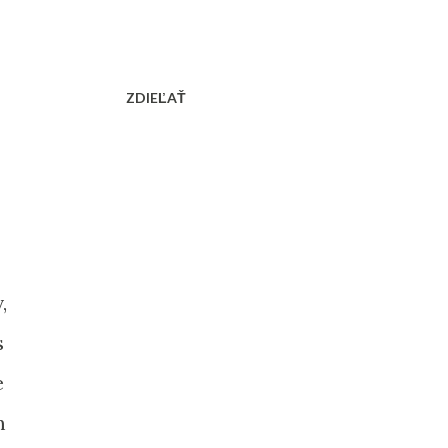
ZDIEĽAŤ
,
s
e
m