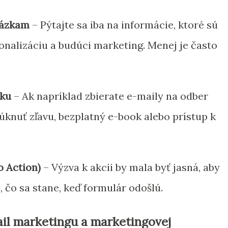
tázkam
– Pýtajte sa iba na informácie, ktoré sú
onalizáciu a budúci marketing. Menej je často
tku
– Ak napríklad zbierate e-maily na odber
knuť zľavu, bezplatný e-book alebo prístup k
o Action)
– Výzva k akcii by mala byť jasná, aby
, čo sa stane, keď formulár odošlú.
l marketingu a marketingovej