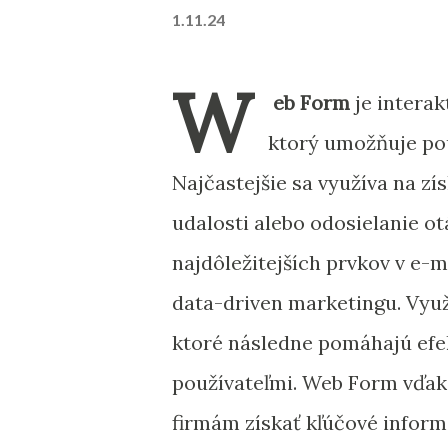
1.11.24
W
eb Form
je interak
ktorý umožňuje po
Najčastejšie sa využíva na zí
udalosti alebo odosielanie ot
najdôležitejších prvkov v e-
data-driven marketingu. Vyu
ktoré následne pomáhajú efek
používateľmi. Web Form vďak
firmám získať kľúčové informá