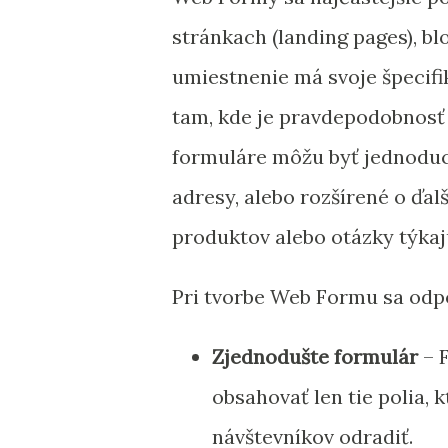
stránkach (landing pages), b
umiestnenie má svoje špecifi
tam, kde je pravdepodobnosť n
formuláre môžu byť jednoduc
adresy, alebo rozšírené o ďalš
produktov alebo otázky týkaj
Pri tvorbe Web Formu sa odpo
Zjednodušte formulár
– F
obsahovať len tie polia, 
návštevníkov odradiť.