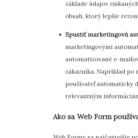
základe údajov získaných
obsah, ktorý lepšie rezo
Spustiť marketingovú au
marketingovými automat
automatizované e-mailov
zákazníka. Napríklad po 
používateľ automaticky do
relevantným informáciá
Ako sa Web Form používa
Web Formy sa najčastejšie p