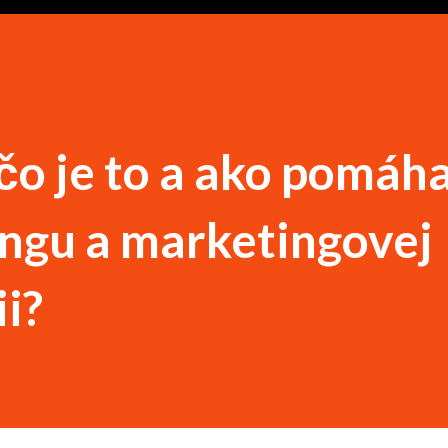
o je to a ako pomáha
ngu a marketingovej
i?