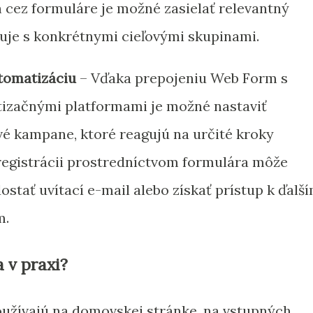
 cez formuláre je možné zasielať relevantný
nuje s konkrétnymi cieľovými skupinami.
tomatizáciu
– Vďaka prepojeniu Web Form s
izačnými platformami je možné nastaviť
é kampane, ktoré reagujú na určité kroky
registrácii prostredníctvom formulára môže
stať uvítací e-mail alebo získať prístup k ďalš
m.
 v praxi?
oužívajú na domovskej stránke, na vstupných