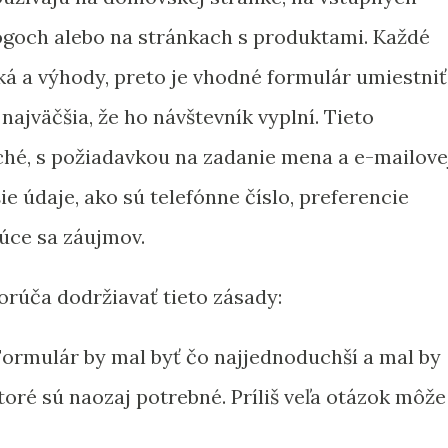
logoch alebo na stránkach s produktami. Každé
ká a výhody, preto je vhodné formulár umiestniť
ajväčšia, že ho návštevník vyplní. Tieto
hé, s požiadavkou na zadanie mena a e-mailove
ie údaje, ako sú telefónne číslo, preferencie
úce sa záujmov.
rúča dodržiavať tieto zásady:
ormulár by mal byť čo najjednoduchší a mal by
ktoré sú naozaj potrebné. Príliš veľa otázok môže