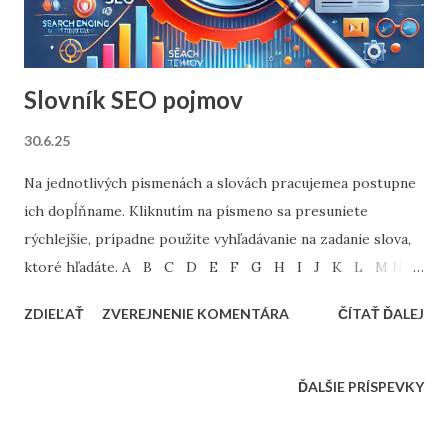
Najjednoduchší spôsob, ako začať, je nahrať viacero
variantov vizuálov do jednej reklamne...
Slovník SEO pojmov
30.6.25
Na jednotlivých písmenách a slovách pracujemea postupne
ich dopĺňname. Kliknutím na písmeno sa presuniete
rýchlejšie, prípadne použite vyhľadávanie na zadanie slova,
ktoré hľadáte. A B C D E F G H I J K L M N
O P Q R S T U V W X Y Z A Above the Fold
ZDIEĽAŤ
ZVEREJNENIE KOMENTÁRA
ČÍTAŤ ĎALEJ
Above the Fold je časť webovej stránky, ktorá je viditeľná
bez nutnosti posúvania. Obsah umiestnený above the fold je
dôležitý pre zachytenie pozornosti návštevníkov a môže
ĎALŠIE PRÍSPEVKY
ovplyvniť ich angažovanosť. Čo znamená "Above the Fold"?
Accelerated Mobile Pages (AMP) AMP je open-source