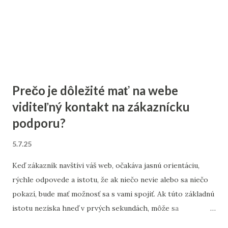
Prečo je dôležité mať na webe
viditeľný kontakt na zákaznícku
podporu?
5.7.25
Keď zákazník navštívi váš web, očakáva jasnú orientáciu,
rýchle odpovede a istotu, že ak niečo nevie alebo sa niečo
pokazí, bude mať možnosť sa s vami spojiť. Ak túto základnú
istotu nezíska hneď v prvých sekundách, môže sa
rozhodnúť odísť – často k vašej konkurencii. A práve tu