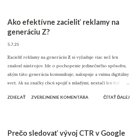
používateľ chce získať informácie Navigačný zámer – chce
nájsť konkrétnu značku, web alebo sekciu Transakčný
Ako efektívne zacieliť reklamy na
zámer – má záujem niečo kúpiť, objednať alebo rezervovať
generáciu Z?
Pochopenie týchto zámerov je zásadné pre každú úspešnú
SEO stratégiu. 1. Informačný zámer: Vzdelávajte,
5.7.25
odpovedajte, pomáhajte Používateľ hľadá odpoveď, riešenie
Zacieliť reklamy na generáciu Z si vyžaduje viac než len
alebo porovnanie. Príklady dopytov: Ako funguje SEO
znalosť nástrojov. Ide o pochopenie jedinečného spôsobu,
Najlepšie vitamíny pre deti Ako vyčistiť notebook Čo je
akým táto generácia komunikuje, nakupuje a vníma digitálny
LLMO Ako optimalizovať: Píšte kvalitné blogové články a
svet. Ak sa značky chcú spojiť s mladými, nestačí len byť
návody Používajte štruktúrovaný obsah – nadpisy, odrážky,
„online“ – musia byť prirodzené, rýchle a vizuálne pútavé .
zoznamy Optimalizujte pre...
ZDIEĽAŤ
ZVEREJNENIE KOMENTÁRA
ČÍTAŤ ĎALEJ
Kto je generácia Z? Generácia Z zahŕňa ľudí narodených
približne medzi rokmi 1997 až 2012 . Sú to digitálni
domorodci – vyrástli so smartfónmi, sociálnymi sieťami a
nepretržitým prístupom k internetu. Sú zvyknutí na
Prečo sledovať vývoj CTR v Google
multitasking , krátke formáty, personalizovaný obsah a